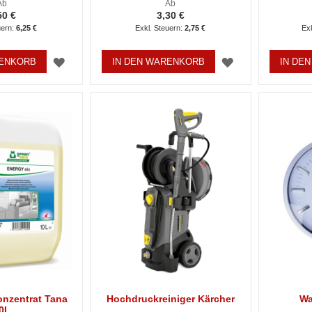
Ab
Ab
50 €
3,30 €
6,25 €
2,75 €
ZUR
ZUR
RENKORB
IN DEN WARENKORB
IN DE
WUNSCHLISTE
WUNSCHLISTE
HINZUFÜGEN
HINZUFÜGEN
nzentrat Tana
Hochdruckreiniger Kärcher
Wa
0L