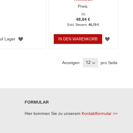
Preis:
Ab
48,84 €
40,70 €
ZUR
ZUR
uf Lager
IN DEN WARENKORB
WUNSCHLISTE
WUNSCHL
HINZUFÜGEN
HINZUFÜ
Anzeigen
pro Seite
FORMULAR
Hier kommen Sie zu unserem
Kontaktformular >>