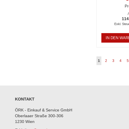
Pr
114
IN DEN WA
Seite
Sie lesen gerade S
Seite
Seite
Seite
S
1
2
3
4
5
KONTAKT
ÖRK - Einkauf & Service GmbH
Oberlaaer Straße 300-306
1230 Wien