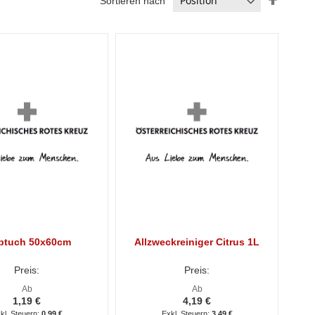
Sortieren nach
absteig
Reihenf
btuch 50x60cm
Allzweckreiniger Citrus 1L
Preis:
Preis:
Ab
Ab
1,19 €
4,19 €
0,99 €
3,49 €