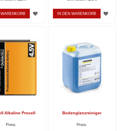
ZUR
ZUR
N WARENKORB
IN DEN WARENKORB
WUNSCHLISTE
WUNSCHL
HINZUFÜGEN
HINZUFÜ
ll Alkaline Procell
Bodenglanzreiniger
Preis:
Preis: