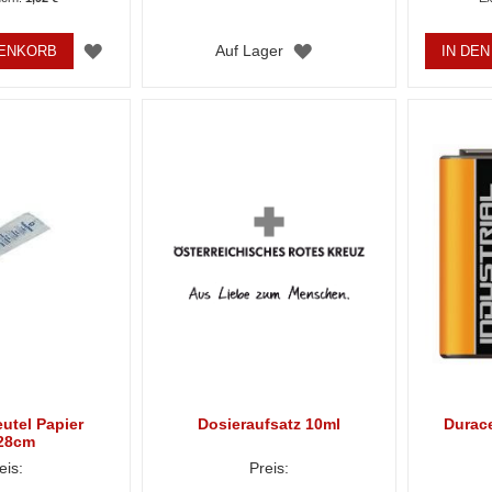
ZUR
ZUR
Auf Lager
RENKORB
IN DE
WUNSCHLISTE
WUNSCHLISTE
HINZUFÜGEN
HINZUFÜGEN
utel Papier
Dosieraufsatz 10ml
Durace
28cm
eis:
Preis: