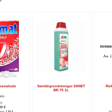
9
ezialsalz
Sanitärgrundreiniger SANET
Rei
BR 75 1L
eis:
Ab
30 €
1,92 €