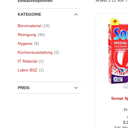
Artikel
1
-
12
von
7
Einkaufsoptionen
KATEGORIE
Artikel
Büromaterial
19
Artikel
Reinigung
46
Artikel
Hygiene
8
Artikel
Küchenausstattung
5
Artikel
IT Material
1
Artikel
Labor-BSZ
2
PREIS
Somat Sp
Pr
2,