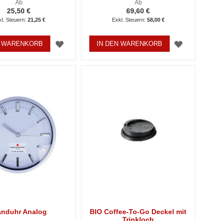
Ab
Ab
25,50 €
69,60 €
21,25 €
58,00 €
ZUR
ZUR
N WARENKORB
IN DEN WARENKORB
WUNSCHLISTE
WUNSCHL
HINZUFÜGEN
HINZUFÜ
nduhr Analog
BIO Coffee-To-Go Deckel mit
Trinkloch