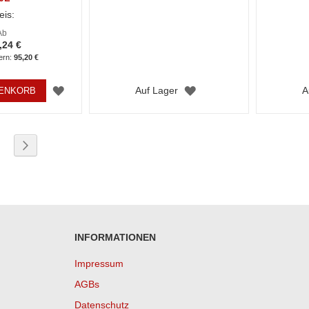
eis:
Ab
,24 €
95,20 €
ZUR
ZUR
Auf Lager
A
RENKORB
WUNSCHLISTE
WUNSCHLISTE
HINZUFÜGEN
HINZUFÜGEN
eite
eite
Seite
Weiter
INFORMATIONEN
Impressum
AGBs
Datenschutz