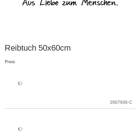
Reibtuch 50x60cm
Zum
Anfang
der
Preis:
Bildergalerie
springen
2007930-C