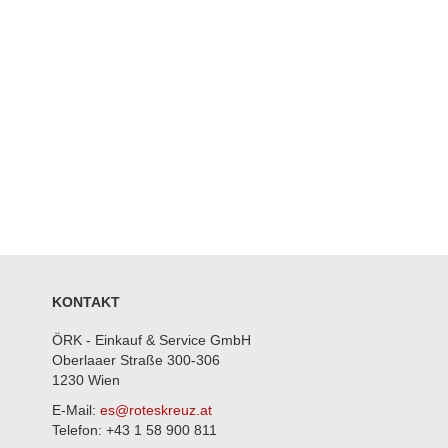
Zum
Anfang
der
Bildergalerie
springen
KONTAKT
ÖRK - Einkauf & Service GmbH
Oberlaaer Straße 300-306
1230 Wien
E-Mail:
es@roteskreuz.at
Telefon: +43 1 58 900 811