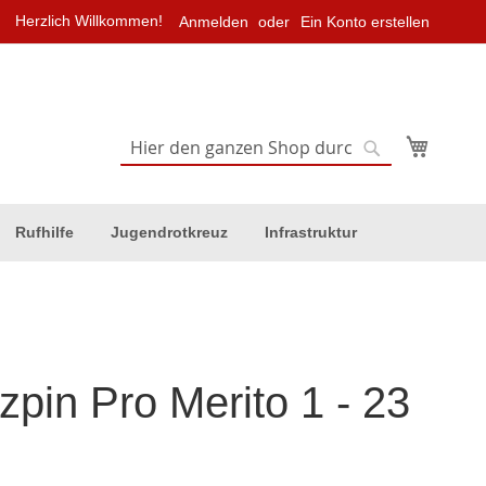
Herzlich Willkommen!
Anmelden
Ein Konto erstellen
Mein Wa
Suche
Suche
Rufhilfe
Jugendrotkreuz
Infrastruktur
zpin Pro Merito 1 - 23