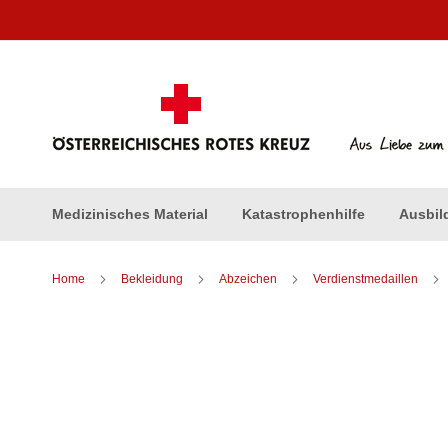
Direkt
zum
Inhalt
Medizinisches Material
Katastrophenhilfe
Ausbil
Home
Bekleidung
Abzeichen
Verdienstmedaillen
Zum
Ende
der
Bildergalerie
springen