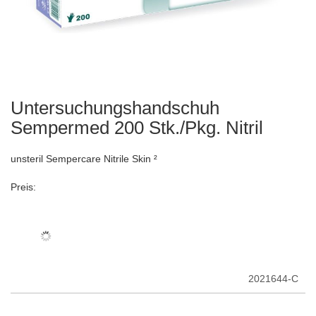
Untersuchungshandschuh
Zum
Anfang
Sempermed 200 Stk./Pkg. Nitril
der
Bildergalerie
unsteril Sempercare Nitrile Skin ²
springen
Preis:
2021644-C