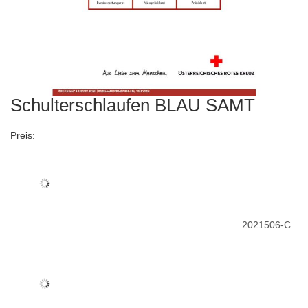
Schulterschlaufen BLAU SAMT
Zum
Anfang
der
Preis:
Bildergalerie
springen
2021506-C