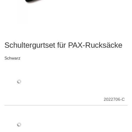
Schultergurtset für PAX-Rucksäcke
Zum
Anfang
der
Schwarz
Bildergalerie
springen
2022706-C