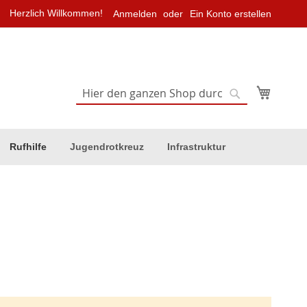
Herzlich Willkommen!
Anmelden
Ein Konto erstellen
Mein Wa
Suche
Suche
Rufhilfe
Jugendrotkreuz
Infrastruktur