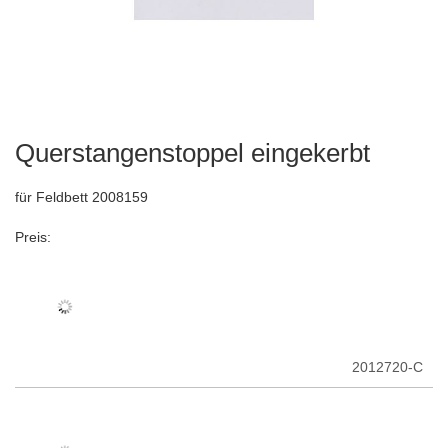
Querstangenstoppel eingekerbt
Zum
Anfang
der
für Feldbett 2008159
Bildergalerie
springen
Preis:
2012720-C