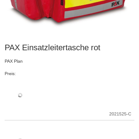
PAX Einsatzleitertasche rot
Zum
Anfang
der
PAX Plan
Bildergalerie
springen
Preis:
2021525-C