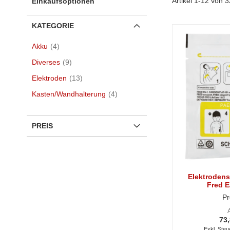
Artikel
1
-
12
von
3
Einkaufsoptionen
KATEGORIE
Artikel
Akku
4
Artikel
Diverses
9
Artikel
Elektroden
13
Artikel
Kasten/Wandhalterung
4
PREIS
Elektrodense
Fred E
Pr
73,