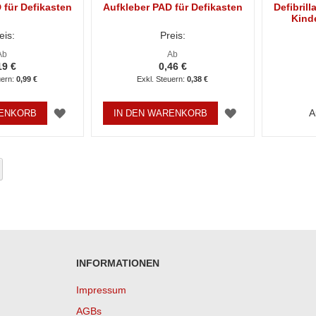
 für Defikasten
Aufkleber PAD für Defikasten
Defibrill
Kind
eis:
Preis:
Ab
Ab
19 €
0,46 €
0,99 €
0,38 €
ZUR
ZUR
A
RENKORB
IN DEN WARENKORB
WUNSCHLISTE
WUNSCHLISTE
HINZUFÜGEN
HINZUFÜGEN
eite
eite
eiter
INFORMATIONEN
Impressum
AGBs