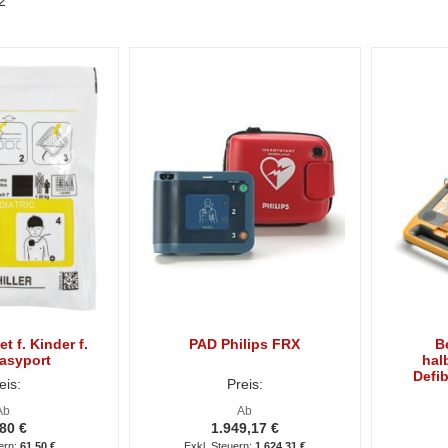
2
t f. Kinder f.
PAD Philips FRX
B
asyport
hal
Defib
eis:
Preis:
Ab
Ab
80 €
1.949,17 €
61,50 €
1.624,31 €