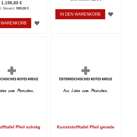
1.198,80 €
999,00 €
ZUR
IN DEN WARENKORB
ZUR
N WARENKORB
WUNSCHL
WUNSCHLISTE
HINZUFÜ
HINZUFÜGEN
fftafel Pfeil schräg
Kunststofftafel Pfeil gerade