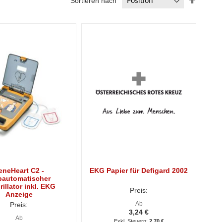
Sortieren nach
absteig
Reihenf
eneHeart C2 -
EKG Papier für Defigard 2002
bautomatischer
rillator inkl. EKG
Preis:
Anzeige
Ab
Preis:
3,24 €
Ab
2,70 €