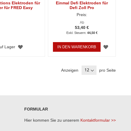
ations Elektroden für
Einmal Defi Elektroden für
er für FRED Easy
Defi Zoll Pro
Preis:
Ab
53,40 €
44,50 €
ZUR
ZUR
uf Lager
IN DEN WARENKORB
WUNSCHLISTE
WUNSCHL
HINZUFÜGEN
HINZUFÜ
Anzeigen
pro Seite
FORMULAR
Hier kommen Sie zu unserem
Kontaktformular >>