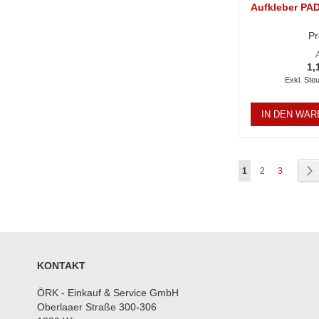
Aufkleber PAD
Pr
1,
IN DEN WA
Seite
Sie lesen gerade S
Seite
Seite
S
W
1
2
3
KONTAKT
ÖRK - Einkauf & Service GmbH
Oberlaaer Straße 300-306