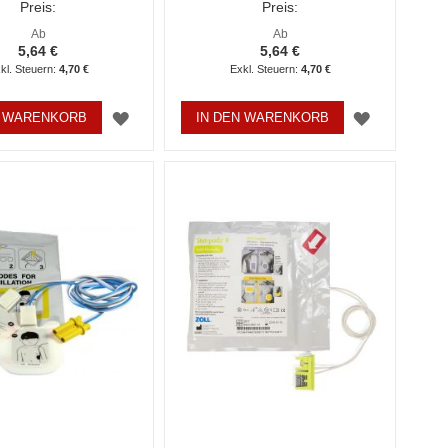
Preis:
Preis:
Ab
Ab
5,64 €
5,64 €
4,70 €
4,70 €
ZUR
ZUR
N WARENKORB
IN DEN WARENKORB
WUNSCHLISTE
WUNSCHL
HINZUFÜGEN
HINZUFÜ