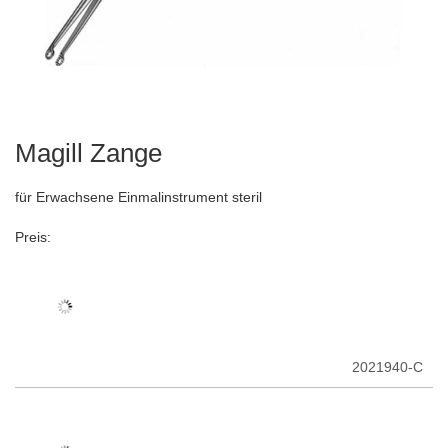
Magill Zange
Zum
Anfang
der
für Erwachsene Einmalinstrument steril
Bildergalerie
springen
Preis:
2021940-C