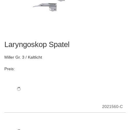
Laryngoskop Spatel
Zum
Anfang
der
Miller Gr. 3 / Kaltlicht
Bildergalerie
springen
Preis:
2021560-C