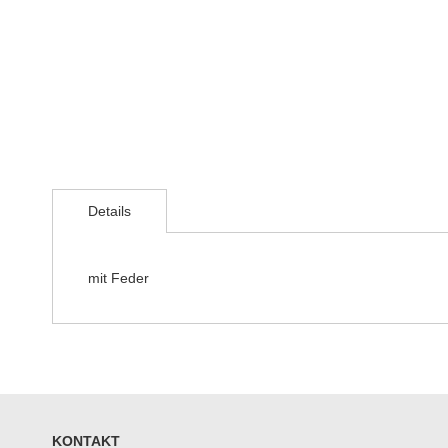
Zum
Anfang
der
Details
Bildergalerie
springen
mit Feder
KONTAKT