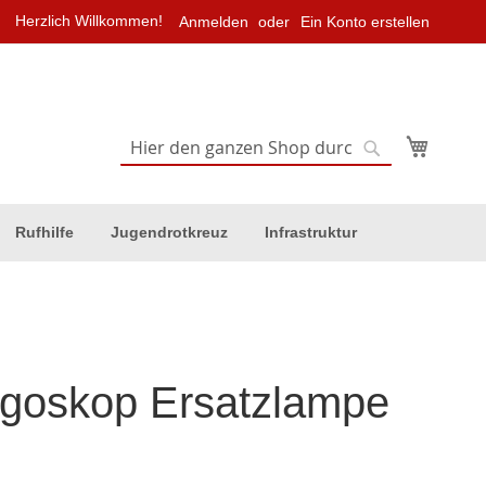
Herzlich Willkommen!
Anmelden
Ein Konto erstellen
Mein Wa
Suche
Suche
Rufhilfe
Jugendrotkreuz
Infrastruktur
goskop Ersatzlampe