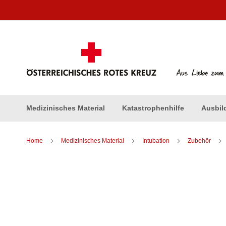
Direkt
zum
Inhalt
Medizinisches Material
Katastrophenhilfe
Ausbil
Home
Medizinisches Material
Intubation
Zubehör
Zum
Ende
der
Bildergalerie
springen