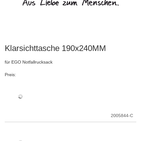
Klarsichttasche 190x240MM
Zum
Anfang
der
für EGO Notfallrucksack
Bildergalerie
springen
Preis:
2005844-C