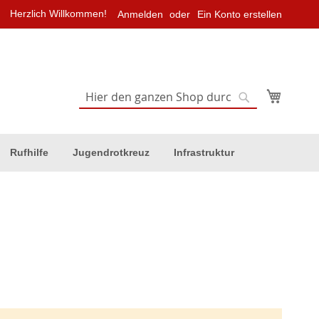
Herzlich Willkommen!
Anmelden
Ein Konto erstellen
Mein Wa
Suche
Suche
Rufhilfe
Jugendrotkreuz
Infrastruktur