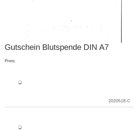
Gutschein Blutspende DIN A7
Zum
Anfang
der
Preis:
Bildergalerie
springen
2020518-C