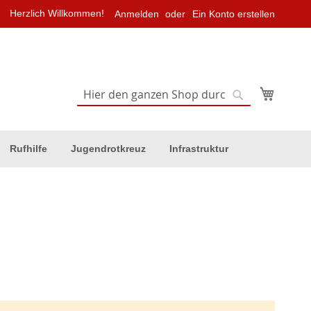
Herzlich Willkommen!
Anmelden
Ein Konto erstellen
Mein Wa
Suche
Suche
Rufhilfe
Jugendrotkreuz
Infrastruktur