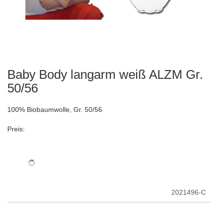
Baby Body langarm weiß ALZM Gr.
Zum
Anfang
50/56
der
Bildergalerie
100% Biobaumwolle, Gr. 50/56
springen
Preis:
2021496-C