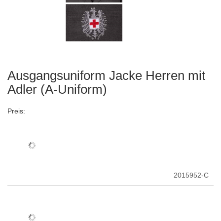
Ausgangsuniform Jacke Herren mit
Zum
Anfang
Adler (A-Uniform)
der
Bildergalerie
Preis:
springen
2015952-C