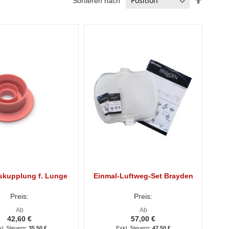
Sortieren nach
absteig
Reihenf
skupplung f. Lunge
Einmal-Luftweg-Set Brayden
Preis:
Preis:
Ab
Ab
42,60 €
57,00 €
35,50 €
47,50 €