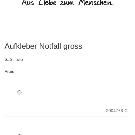
Aufkleber Notfall gross
Zum
Anfang
der
SaSt Tote
Bildergalerie
springen
Preis:
2004776-C