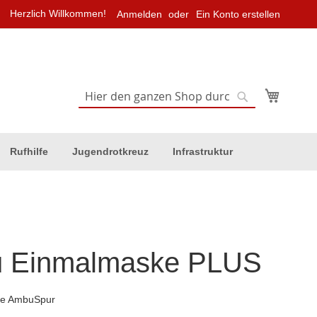
Herzlich Willkommen!
Anmelden
Ein Konto erstellen
Mein Wa
Suche
Suche
Rufhilfe
Jugendrotkreuz
Infrastruktur
 Einmalmaske PLUS
ne AmbuSpur