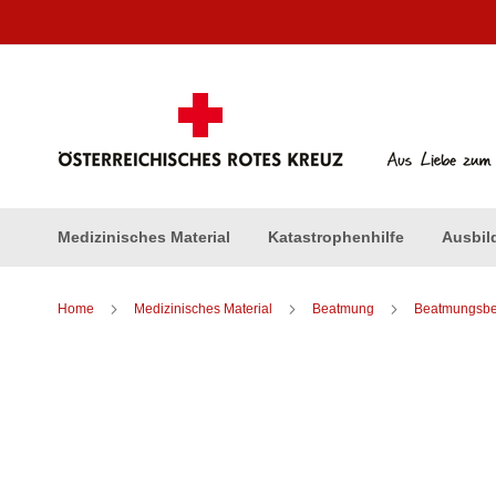
Direkt
zum
Inhalt
Medizinisches Material
Katastrophenhilfe
Ausbil
Home
Medizinisches Material
Beatmung
Beatmungsbe
Zum
Ende
der
Bildergalerie
springen