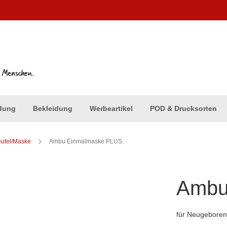
dung
Bekleidung
Werbeartikel
POD & Drucksorten
utel/Maske
Ambu Einmalmaske PLUS
Ambu
für Neugebore