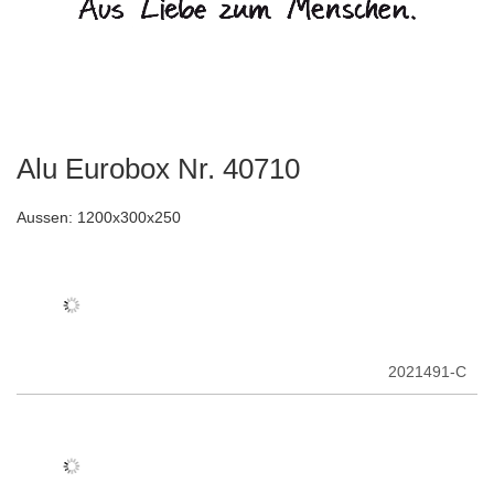
Alu Eurobox Nr. 40710
Zum
Anfang
der
Aussen: 1200x300x250
Bildergalerie
springen
2021491-C